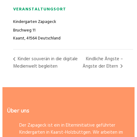
VERANSTALTUNGSORT
Kindergarten Zapageck
Bruchweg 11
Kaarst
,
41564
Deutschland
Kinder souverän in die digitale
Kindliche Ängste –
Medienwelt begleiten
Ängste der Eltern
Über uns
Der Zapageck ist ein in Elterninitiative geführter
Kindergarten in Kaarst-Holzbüttgen. Wir arbeiten im