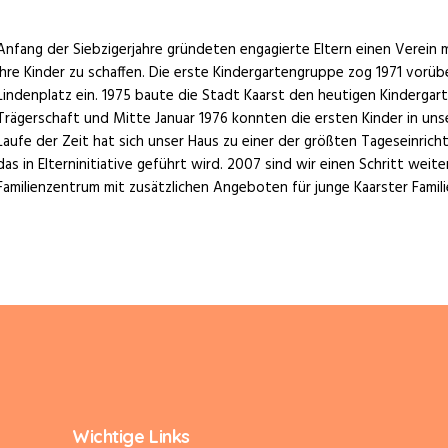
Anfang der Siebzigerjahre gründeten engagierte Eltern einen Verein m
ihre Kinder zu schaffen. Die erste Kindergartengruppe zog 1971 vo
Lindenplatz ein. 1975 baute die Stadt Kaarst den heutigen Kindergart
Trägerschaft und Mitte Januar 1976 konnten die ersten Kinder in uns
Laufe der Zeit hat sich unser Haus zu einer der größten Tageseinrich
das in Elterninitiative geführt wird. 2007 sind wir einen Schritt we
Familienzentrum mit zusätzlichen Angeboten für junge Kaarster Famili
Wichtige Links