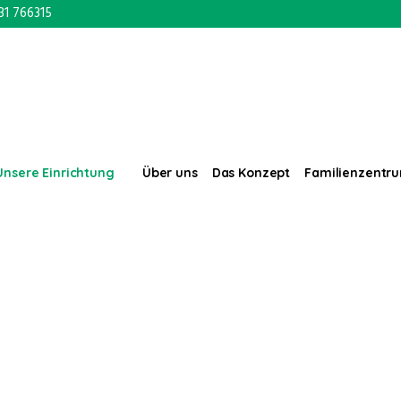
31 766315
Unsere Einrichtung
Über uns
Das Konzept
Familienzentr
Unsere Einrichtung