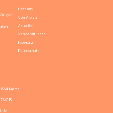
Über uns
büttgen.
Von A bis Z
Aktuelles
naten
Veranstaltungen
Impressum
Datenschutz
41564 Kaarst
1 766315
k.de