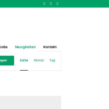
Jobs
Neuigkeiten
Kontakt
Veranstaltung
ngen
Liste
Monat
Tag
Ansichten-
Navigation