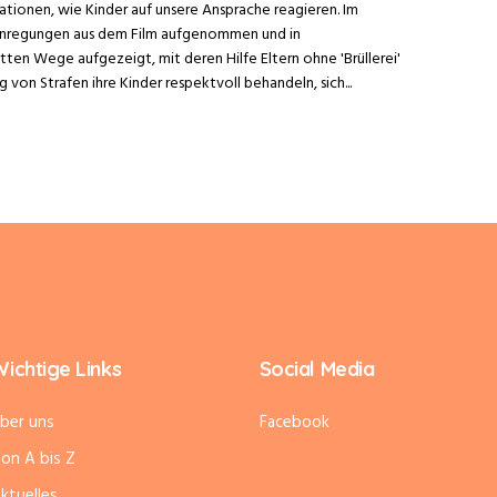
uationen, wie Kinder auf unsere Ansprache reagieren. Im
nregungen aus dem Film aufgenommen und in
tten Wege aufgezeigt, mit deren Hilfe Eltern ohne 'Brüllerei'
von Strafen ihre Kinder respektvoll behandeln, sich...
ichtige Links
Social Media
ber uns
Facebook
on A bis Z
ktuelles