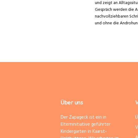
und zeigt an Alltagssit
Gespräch werden die A
nachvollziehbaren Schri
und ohne die Androhung 
Über uns
W
Der Zapageck ist ein in
Ü
Elterninitiative geführter
V
Kindergarten in Kaarst-
A