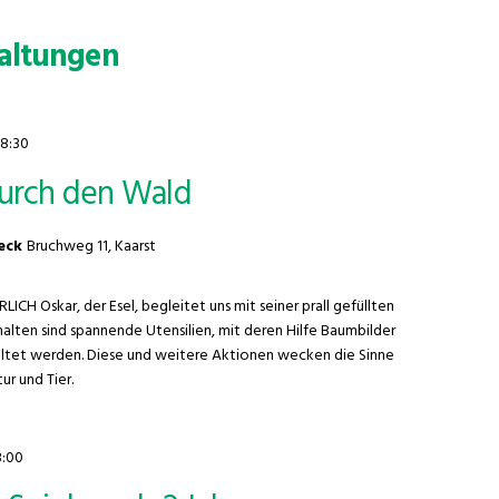
altungen
18:30
durch den Wald
geck
Bruchweg 11, Kaarst
 Oskar, der Esel, begleitet uns mit seiner prall gefüllten
halten sind spannende Utensilien, mit deren Hilfe Baumbilder
ltet werden. Diese und weitere Aktionen wecken die Sinne
r und Tier.
3:00