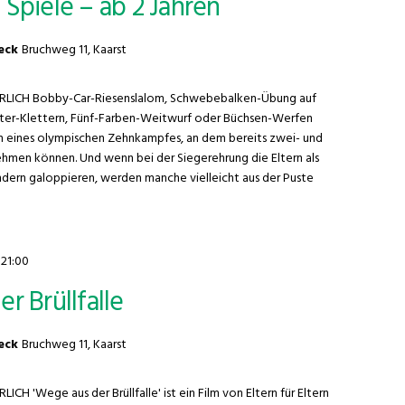
Spiele – ab 2 Jahren
geck
Bruchweg 11, Kaarst
CH Bobby-Car-Riesenslalom, Schwebebalken-Übung auf
iter-Klettern, Fünf-Farben-Weitwurf oder Büchsen-Werfen
nen eines olympischen Zehnkampfes, an dem bereits zwei- und
nehmen können. Und wenn bei der Siegerehrung die Eltern als
ndern galoppieren, werden manche vielleicht aus der Puste
-
21:00
r Brüllfalle
geck
Bruchweg 11, Kaarst
'Wege aus der Brüllfalle' ist ein Film von Eltern für Eltern