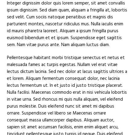
Integer dignissim dolor quis lorem semper, sit amet convallis
ipsum dignissim. Sed diam quam, aliquam a fringilla at, lobortis
sed velit. Cum sociis natoque penatibus et magnis dis
parturient montes, nascetur ridiculus mus. Nulla iaculis enim
id mauris pharetra laoreet. Aliquam a ipsum fringilla purus
euismod bibendum et et ipsum. Suspendisse eget sagittis
sem. Nam vitae purus ante. Nam aliquam luctus diam.
Pellentesque habitant morbi tristique senectus et netus et
malesuada fames ac turpis egestas. Nullam vel erat vitae
lectus dictum lacinia. Sed nec dolor at lacus sagittis ultrices a
et lorem. Aliquam fermentum consequat dolor, nec lacinia
lectus fermentum ut. In et justo id justo tristique placerat.
Nulla facilisi. Maecenas commodo erat in nisi vehicula lobortis
in vitae urna. Sed rhoncus mi quis nulla aliquam, vel eleifend
purus molestie. Duis eleifend nunc sit amet mi dapibus
ornare. Suspendisse vel libero se Maecenas ornare
consequat massa ullamcorper dapibus. Aliquam auctor,
sapien sit amet accumsan facilisis, enim enim aliquet arcu,
tincidunt pellentesque justo turpis id neque. Duis eleifend