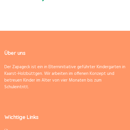
Über uns
Der Zapageck ist ein in Elterninitiative geführter Kindergarten in
Kaarst-Holzbüttgen. Wir arbeiten im offenen Konzept und
betreuen Kinder im Alter von vier Monaten bis zum
Schuleintritt.
Wichtige Links