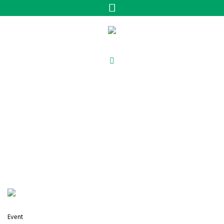
Kategorien:
Drawing &
Handmade
/
Startseite
Drawing & Handmade
Event