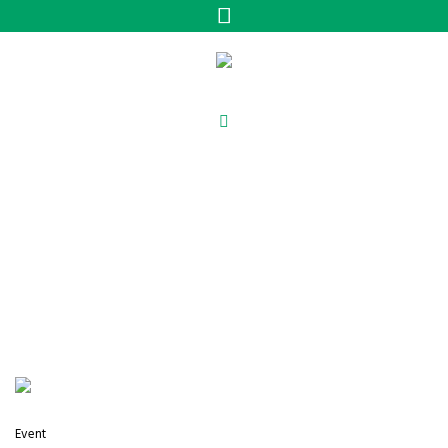
Kategorien:
Physical
activity
/
Startseite
Physical activity
Event