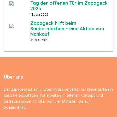
Tag der offenen Tür im Zapageck
2025
11. Juni 2025
Zapageck hilft beim
Saubermachen – eine Aktion von
Nahkauf
21. Mai 2025
Über uns
Der Zapageck ist ein in Elterninitiative geführter Kindergarten in
Kaarst-Holzbüttgen. Wir arbeiten im offenen Konzept und
betreuen Kinder im Alter von vier Monaten bis zum
Schuleintritt.