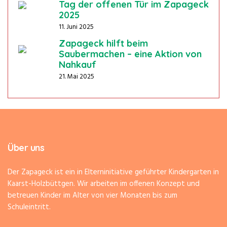
Tag der offenen Tür im Zapageck
2025
11. Juni 2025
Zapageck hilft beim
Saubermachen – eine Aktion von
Nahkauf
21. Mai 2025
Über uns
Der Zapageck ist ein in Elterninitiative geführter Kindergarten in
Kaarst-Holzbüttgen. Wir arbeiten im offenen Konzept und
betreuen Kinder im Alter von vier Monaten bis zum
Schuleintritt.