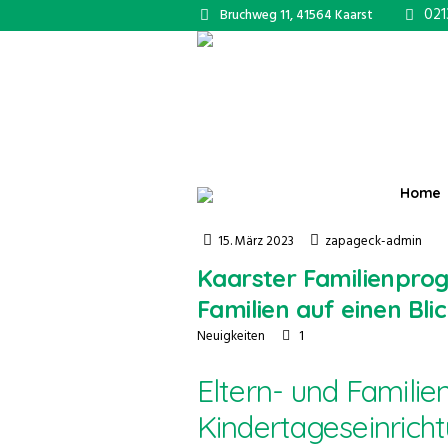
021
Bruchweg 11, 41564 Kaarst
Home
15. März 2023
zapageck-admin
Kaarster Familienpro
Familien auf einen Bli
1
Neuigkeiten
Eltern- und Famili
Kindertageseinrich