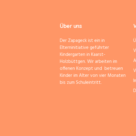
Über uns
W
Der Zapageck ist ein in
Ü
Elterninitiative geführter
V
Kindergarten in Kaarst-
A
Holzbüttgen. Wir arbeiten im
offenen Konzept und betreuen
V
Kinder im Alter von vier Monaten
I
bis zum Schuleintritt.
D