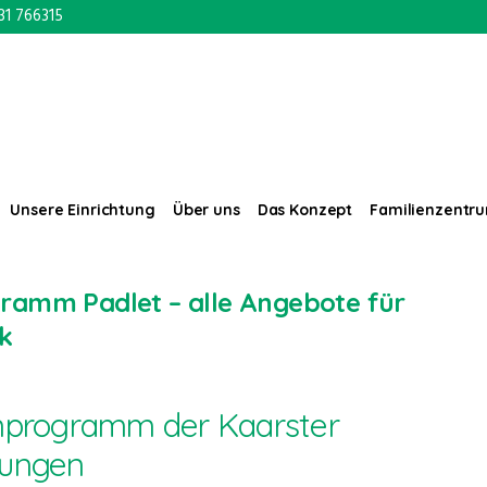
31 766315
Unsere Einrichtung
Über uns
Das Konzept
Familienzentr
gramm Padlet – alle Angebote für
ck
enprogramm der Kaarster
tungen